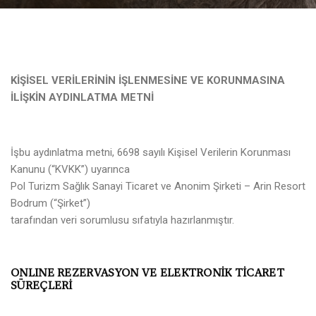
Adres:
Address:
Adres: Turgutreis, Bahçelievler Mah,
Turgutreis, Bahçelievler Mah,
Şehit Kenan Aybey Caddesi No: 123,
Şehit Kenan Aybey Caddesi No: 123,
48960 Bodrum/Muğla
48960 Bodrum/Muğla
KİŞİSEL VERİLERİNİN İŞLENMESİNE VE KORUNMASINA
Rezervasyon:
Reservation:
İLİŞKİN AYDINLATMA METNİ
Telefon: +90 252 382 88 98
Telefon: +90 252 382 88 98
E-mail: info@arinresort.com
E-mail: info@arinresort.com
Sosyal Medya:
Social Media:
İşbu aydınlatma metni, 6698 sayılı Kişisel Verilerin Korunması
Kanunu (“KVKK”) uyarınca
Pol Turizm Sağlık Sanayi Ticaret ve Anonim Şirketi – Arin Resort
FIRSAT!
OPPORTUNITY!
Bodrum (“Şirket”)
Erken Rezervasyon
Early Reservation
tarafından veri sorumlusu sıfatıyla hazırlanmıştır.
DISCOVER
KEŞFET
ONLINE REZERVASYON VE ELEKTRONİK TİCARET
SÜREÇLERİ