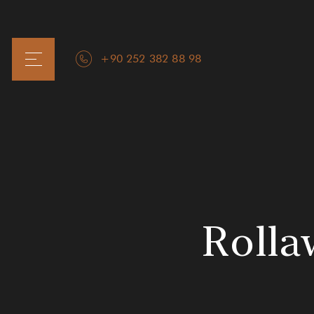
+90 252 382 88 98
Anasayfa
Hakkımızda
Odalar ve Suitler
Rolla
Hizmetler
Restoran & Bar
Galeri
İnsan Kaynakları
İletişim