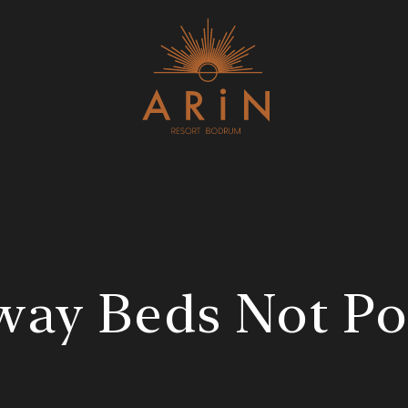
Adres:
FIRSAT!
Adres: Turgutreis, Bahçelievler Mah,
Erken Re
Şehit Kenan Aybey Caddesi No: 123,
48960 Bodrum/Muğla
KEŞFET
Rezervasyon:
way Beds Not Po
Telefon: +90 252 382 88 98
E-mail: info@arinresort.com
Sosyal Medya: