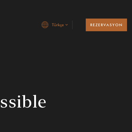
Türkçe
REZERVASYON
zervasyon
ssible